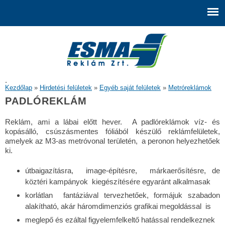
Ugrás a
tartalomra
.
JELENLEGI HELY
Kezdőlap
»
Hirdetési felületek
»
Egyéb saját felületek
»
Metróreklámok
PADLÓREKLÁM
Reklám, ami a lábai előtt hever. A padlóreklámok víz- és
kopásálló, csúszásmentes fóliából készülő reklámfelületek,
amelyek az M3-as metróvonal területén, a peronon helyezhetőek
ki.
útbaigazításra, image-építésre, márkaerősítésre, de
köztéri kampányok kiegészítésére egyaránt alkalmasak
korlátlan fantáziával tervezhetőek, formájuk szabadon
alakítható, akár háromdimenziós grafikai megoldással is
meglepő és ezáltal figyelemfelkeltő hatással rendelkeznek