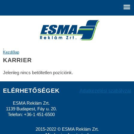
Ugrás a
tartalomra
.
JELENLEGI HELY
Kezdőlap
KARRIER
Jelenleg nincs betöltetlen pozíciónk.
ELÉRHETŐSÉGEK
Adatkezelési szabályzat
ESMA Reklám Zrt.
1139 Budapest, Fáy u. 20.
Telefon: +36-1 451-6500
2015-2022 © ESMA Reklám Zrt.