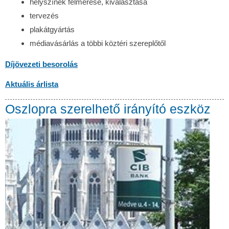
helyszínek felmérése, kiválasztása
tervezés
plakátgyártás
médiavásárlás a többi köztéri szereplőtől
Díjövezeti besorolás
Aktuális árlista
Oszlopra szerelhető irányító eszköz