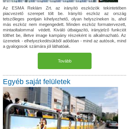
Az ESMA Reklám Zrt. az irányító eszközök tekintetében
piacvezető szerepet tölt be. Irányító eszköz az ország
tetszőleges pontjain kihelyezhető, olyan helyszíneken is, ahol
más eszköz nem megengedett. Minden eszköz formatervezett,
mintaoltalommal védett. Kiváló útbaigazító, irányjelző funkciót
tölthet be, illetve image kampány részeként is alkalmazható. Az
üzenetek - elhelyezkedésükből adódóan - mind az autósok, mind
a gyalogosok számára jól láthatóak.
Tovább
Egyéb saját felületek