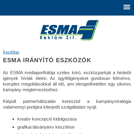
Ugrás a
tartalomra
.
JELENLEGI HELY
Kezdőlap
ESMA IRÁNYÍTÓ ESZKÖZÖK
Az ESMA médiaportfoliója széles körű, eszközparkját a hirdetői
igények hívták életre. Az ügyféligényeket gondosan felmérve,
komplex megoldásokkal áll elő, ami elengedhetetlen egy sikeres
kampány megtervezéséhez.
Kiépült partnerhálózatán keresztül a kampánystratégia
valamennyi pontjára kiterjedő szolgáltatást nyújt.
kreatív koncepció kidolgozása
grafikai látványterv készítése