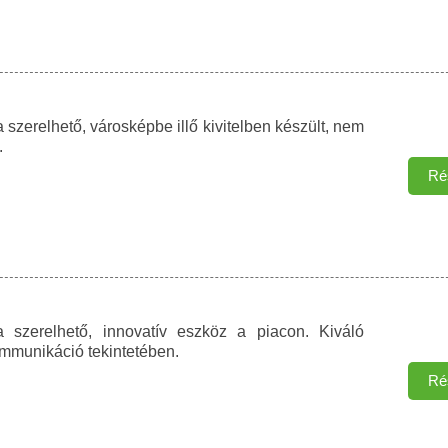
 szerelhető, városképbe illő kivitelben készült, nem
.
Ré
ra szerelhető, innovatív eszköz a piacon. Kiváló
mmunikáció tekintetében.
Ré