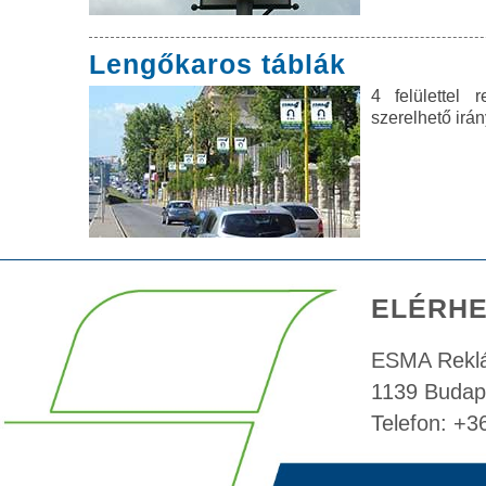
Lengőkaros táblák
4 felülettel 
szerelhető irán
ELÉRH
ESMA Reklá
1139 Budape
Telefon: +3