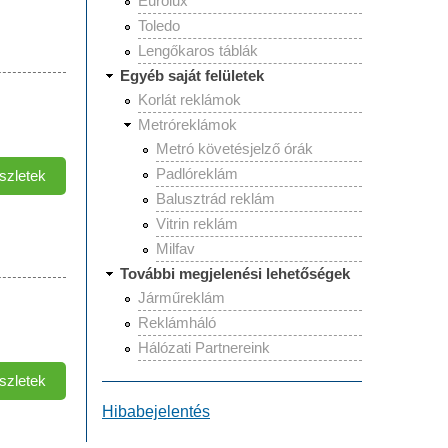
Eurolux
Kapcsolatosan
Toledo
Lengőkaros táblák
Egyéb saját felületek
Korlát reklámok
Metróreklámok
Metró követésjelző órák
Padlóreklám
szletek
Toledo
Tartalommal
Balusztrád reklám
Kapcsolatosan
Vitrin reklám
Milfav
További megjelenési lehetőségek
Járműreklám
Reklámháló
Hálózati Partnereink
szletek
Esmanet
Tartalommal
Hibabejelentés
Kapcsolatosan