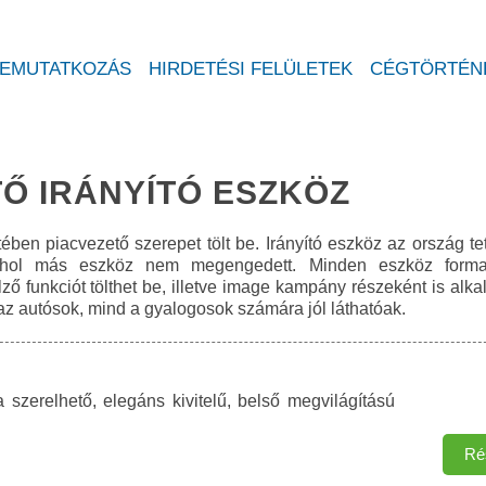
Ugrás a
tartalomra
EMUTATKOZÁS
HIRDETÉSI FELÜLETEK
CÉGTÖRTÉN
Ő IRÁNYÍTÓ ESZKÖZ
ében piacvezető szerepet tölt be. Irányító eszköz az ország te
, ahol más eszköz nem megengedett. Minden eszköz format
lző funkciót tölthet be, illetve image kampány részeként is alk
z autósok, mind a gyalogosok számára jól láthatóak.
a szerelhető, elegáns kivitelű, belső megvilágítású
Ré