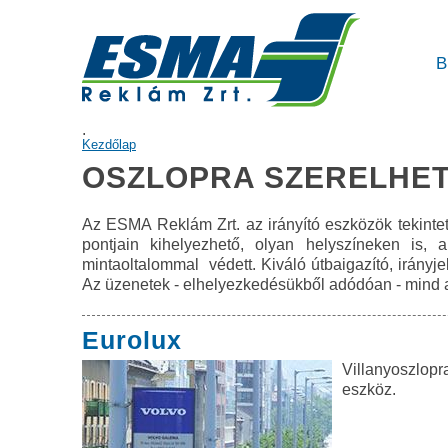
B
.
JELENLEGI HELY
Kezdőlap
OSZLOPRA SZERELHET
Az ESMA Reklám Zrt. az irányító eszközök tekintet
pontjain kihelyezhető, olyan helyszíneken is
mintaoltalommal védett. Kiváló útbaigazító, irányje
Az üzenetek - elhelyezkedésükből adódóan - mind a
Eurolux
Villanyoszlopr
eszköz.