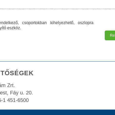
rendelkező, csoportokban kihelyezhető, oszlopra
yító eszköz.
Ré
ETŐSÉGEK
m Zrt.
st, Fáy u. 20.
6-1 451-6500