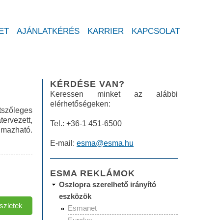
ET
AJÁNLATKÉRÉS
KARRIER
KAPCSOLAT
KÉRDÉSE VAN?
Keressen minket az alábbi
elérhetőségeken:
tszőleges
ervezett,
Tel.: +36-1 451-6500
almazható.
E-mail:
esma@esma.hu
ESMA REKLÁMOK
Oszlopra szerelhető irányító
eszközök
szletek
Eurolux
Esmanet
Tartalommal