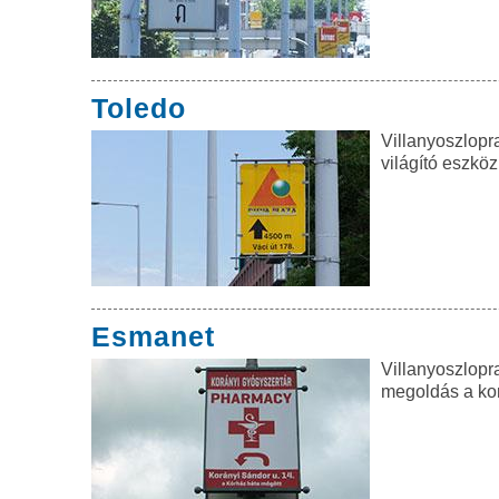
Toledo
Villanyoszlopra
világító eszköz
Esmanet
Villanyoszlop
megoldás a ko