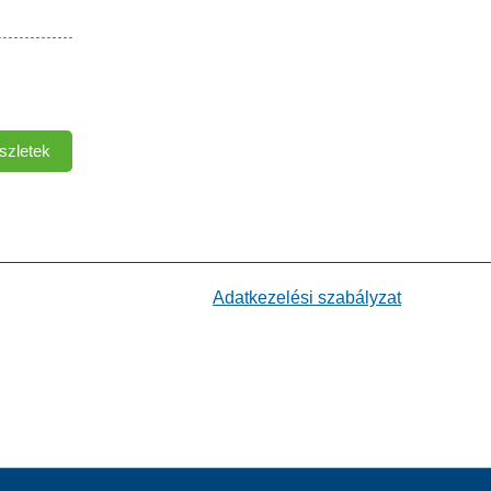
szletek
Lengőkaros
Táblák
Tartalommal
Kapcsolatosan
Adatkezelési szabályzat